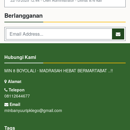
22/10/2025 12:44 - Oleh Administrator - Dilihat 876 kali
Berlangganan
Hubungi Kami
MIN 8 BOYOLALI ⋅ MADRASAH HEBAT BERMARTABAT ..!!
Alamat
Telepon
08112644677
Email
minbanyuuripklego@gmail.com
Tags