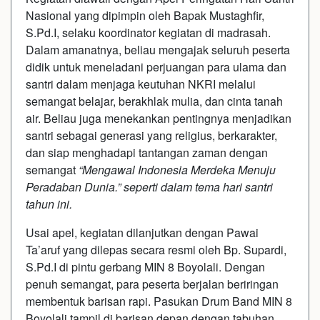
Nasional yang dipimpin oleh Bapak Mustaghfir,
S.Pd.I, selaku koordinator kegiatan di madrasah.
Dalam amanatnya, beliau mengajak seluruh peserta
didik untuk meneladani perjuangan para ulama dan
santri dalam menjaga keutuhan NKRI melalui
semangat belajar, berakhlak mulia, dan cinta tanah
air. Beliau juga menekankan pentingnya menjadikan
santri sebagai generasi yang religius, berkarakter,
dan siap menghadapi tantangan zaman dengan
semangat
“
Mengawal Indonesia Merdeka Menuju
Peradaban Dunia
.”
seperti dalam tema hari santri
tahun ini.
Usai apel, kegiatan dilanjutkan dengan Pawai
Ta’aruf yang dilepas secara resmi oleh Bp. Supardi,
S.Pd.I di pintu gerbang MIN 8 Boyolali. Dengan
penuh semangat, para peserta berjalan beriringan
membentuk barisan rapi. Pasukan Drum Band MIN 8
Boyolali tampil di barisan depan dengan tabuhan