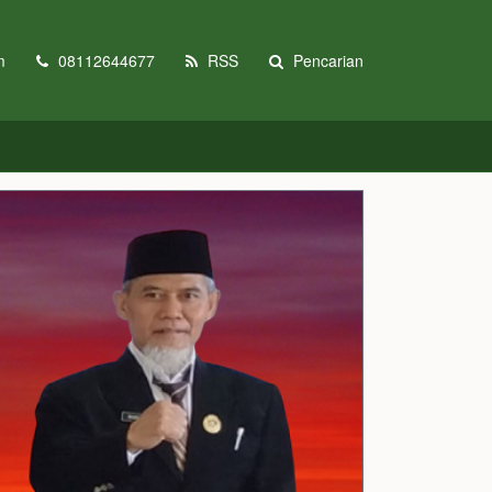
m
08112644677
RSS
Pencarian