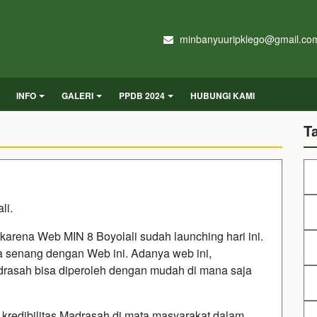
minbanyuuripklego@gmail.co
INFO
GALERI
PPDB 2024
HUBUNGI KAMI
T
li.
 karena Web MIN 8 Boyolali sudah launching hari ini.
 senang dengan Web ini. Adanya web ini,
drasah bisa diperoleh dengan mudah di mana saja
kredibilitas Madrasah di mata masyarakat dalam