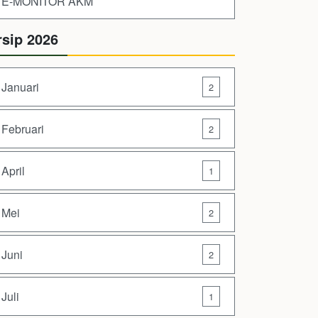
E-MONITOR AKM
rsip 2026
Januari
2
Februari
2
April
1
Mei
2
Juni
2
Juli
1