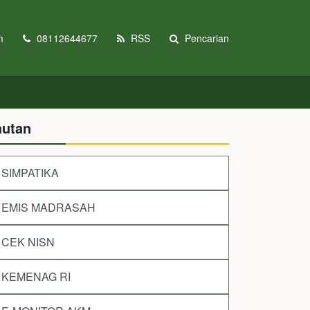
m
08112644677
RSS
Pencarian
autan
SIMPATIKA
EMIS MADRASAH
CEK NISN
KEMENAG RI