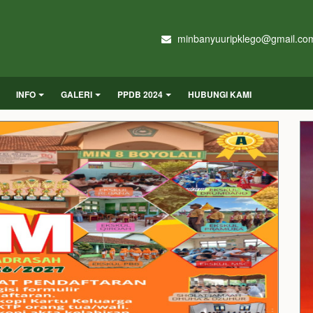
minbanyuuripklego@gmail.co
INFO
GALERI
PPDB 2024
HUBUNGI KAMI