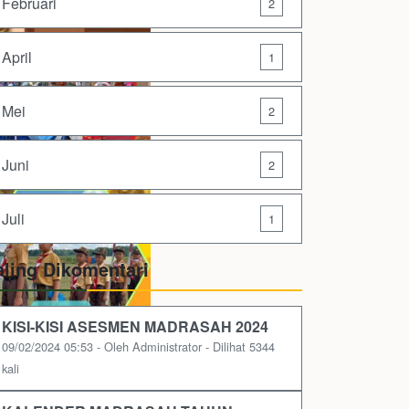
Februari
2
April
1
Mei
2
Juni
2
Juli
1
aling Dikomentari
KISI-KISI ASESMEN MADRASAH 2024
09/02/2024 05:53 - Oleh Administrator - Dilihat 5344
kali