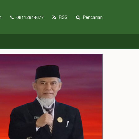
m
08112644677
RSS
Pencarian